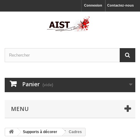
Connexion
Contactez-nous
Panier
(vide)
MENU
Supports à décorer
Cadres