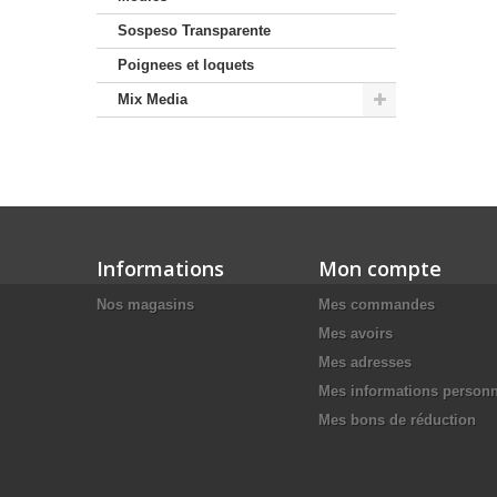
Sospeso Transparente
Poignees et loquets
Mix Media
Informations
Mon compte
Nos magasins
Mes commandes
Mes avoirs
Mes adresses
Mes informations personn
Mes bons de réduction