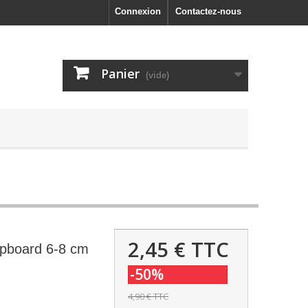
Connexion
Contactez-nous
Panier
(vide)
2,45 €
TTC
ipboard 6-8 cm
-50%
4,90 €
TTC