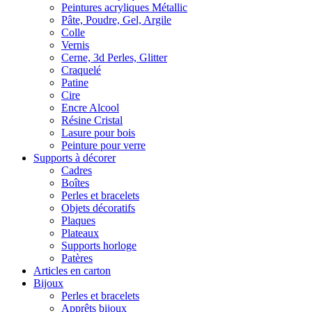
Peintures acryliques Métallic
Pâte, Poudre, Gel, Argile
Colle
Vernis
Cerne, 3d Perles, Glitter
Craquelé
Patine
Cire
Encre Alcool
Résine Cristal
Lasure pour bois
Peinture pour verre
Supports à décorer
Cadres
Boîtes
Perles et bracelets
Objets décoratifs
Plaques
Plateaux
Supports horloge
Patères
Articles en carton
Bijoux
Perles et bracelets
Apprêts bijoux