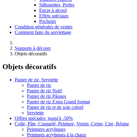
Silhouettes, Perles
Encre à alcool
Effets spéciaux
Pochoirs
Condition générales de ventes
Comment faire du serviettage
Supports à décorer
Objets décoratifs
Objets décoratifs
Papier de riz, Serviette
Papier de riz
Papier de riz Noël
Papier de riz Pâques
Papier de riz Extra Grand format
Papier de riz et de soie coloré
Serviette
Offres spéciales: jusqu'à -50%
Colle, Pâte, Craquelé, Peinture, Vernis, Cerne, Cire, Résine
Peintures acryliques
Peintures acryliques à la chaux