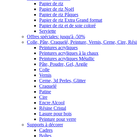
Papier de riz
Papier de riz Noël
Papier de riz Pâques
Papier de riz Extra Grand format
Papier de riz et de soie coloré
Serviette
Offres spéciales: jusqu'à -50%
Colle, Pâte, Craquelé, Peinture, Vernis, Cerne, Cire, Rés
Peintures acryliques
Peintures acryliques à la chaux
Peintures acryliques Métallic
Pâte, Poudre, Gel, Argile
Colle
Vernis
Cerne, 3d Perles, Glitter
Craquelé
Patine
Cire
Encre Alcool
Résine Cristal
Lasure pour bois
Peinture pour verre
Supports à décorer
Cadres
Boîtes