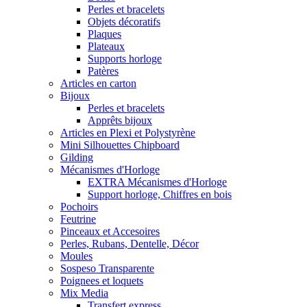
Perles et bracelets
Objets décoratifs
Plaques
Plateaux
Supports horloge
Patères
Articles en carton
Bijoux
Perles et bracelets
Apprêts bijoux
Articles en Plexi et Polystyrène
Mini Silhouettes Chipboard
Gilding
Mécanismes d'Horloge
EXTRA Mécanismes d'Horloge
Support horloge, Chiffres en bois
Pochoirs
Feutrine
Pinceaux et Accesoires
Perles, Rubans, Dentelle, Décor
Moules
Sospeso Transparente
Poignees et loquets
Mix Media
Transfert express