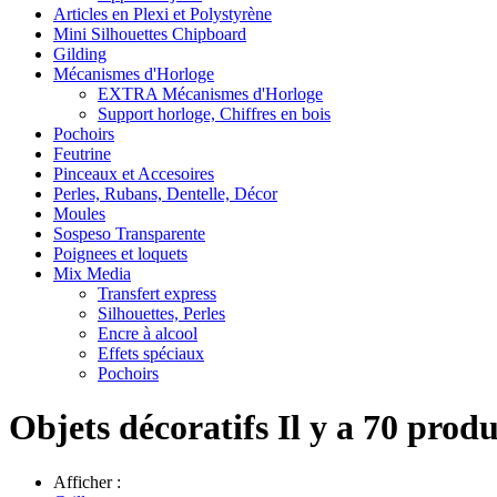
Articles en Plexi et Polystyrène
Mini Silhouettes Chipboard
Gilding
Mécanismes d'Horloge
EXTRA Mécanismes d'Horloge
Support horloge, Chiffres en bois
Pochoirs
Feutrine
Pinceaux et Accesoires
Perles, Rubans, Dentelle, Décor
Moules
Sospeso Transparente
Poignees et loquets
Mix Media
Transfert express
Silhouettes, Perles
Encre à alcool
Effets spéciaux
Pochoirs
Objets décoratifs
Il y a 70 produ
Afficher :