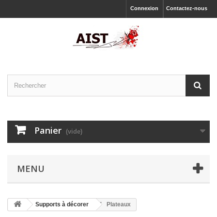
Connexion
Contactez-nous
Panier
(vide)
MENU
Supports à décorer
Plateaux