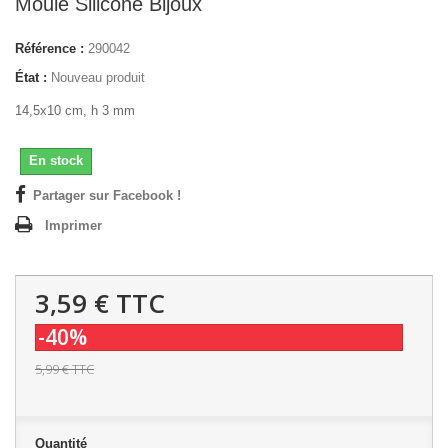
Moule Silicone Bijoux
Référence :
290042
État :
Nouveau produit
14,5x10 cm, h 3 mm
En stock
Partager sur Facebook !
Imprimer
3,59 €
TTC
-40%
5,99 €
TTC
Quantité